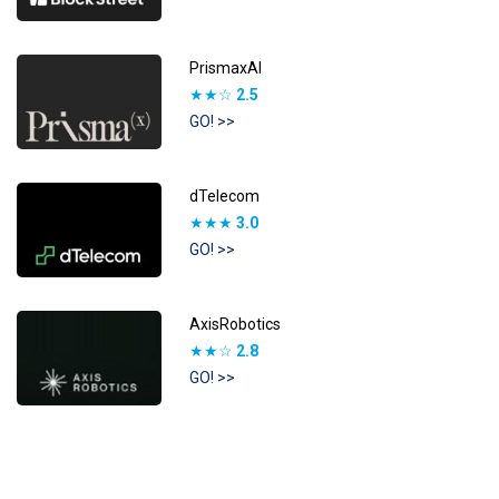
PrismaxAI
★★☆
2.5
GO! >>
dTelecom
★★★
3.0
GO! >>
AxisRobotics
★★☆
2.8
GO! >>