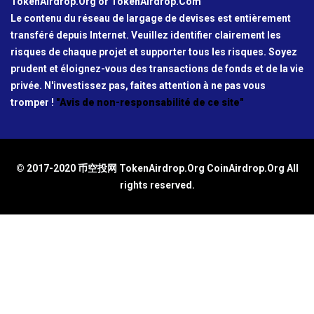
TokenAirdrop.Org or TokenAirdrop.Com
Le contenu du réseau de largage de devises est entièrement
transféré depuis Internet. Veuillez identifier clairement les
risques de chaque projet et supporter tous les risques. Soyez
prudent et éloignez-vous des transactions de fonds et de la vie
privée. N'investissez pas, faites attention à ne pas vous
tromper !
"Avis de non-responsabilité de ce site"
© 2017-2020 币空投网 TokenAirdrop.Org CoinAirdrop.Org All
rights reserved.