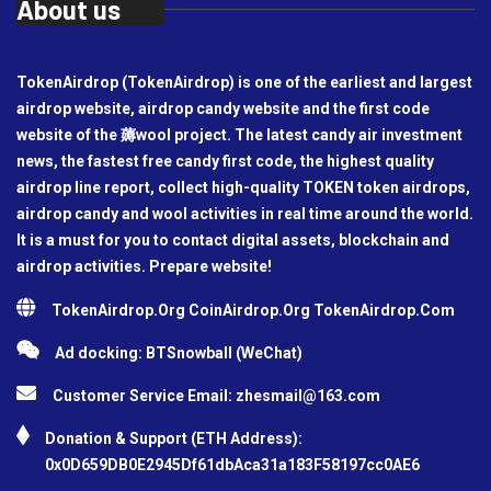
About us
TokenAirdrop (TokenAirdrop) is one of the earliest and largest
airdrop website, airdrop candy website and the first code
website of the 薅wool project. The latest candy air investment
news, the fastest free candy first code, the highest quality
airdrop line report, collect high-quality TOKEN token airdrops,
airdrop candy and wool activities in real time around the world.
It is a must for you to contact digital assets, blockchain and
airdrop activities. Prepare website!
TokenAirdrop.Org CoinAirdrop.Org TokenAirdrop.Com
Ad docking: BTSnowball (WeChat)
Customer Service Email:
zhesmail@163.com
Donation & Support (ETH Address):
0x0D659DB0E2945Df61dbAca31a183F58197cc0AE6