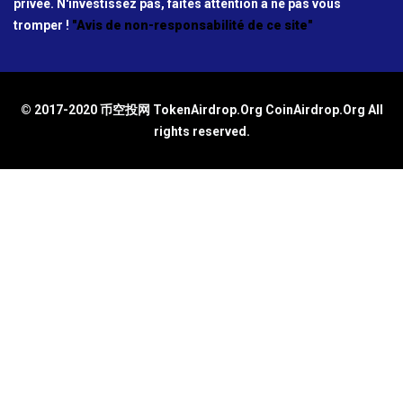
privée. N'investissez pas, faites attention à ne pas vous
tromper !
"Avis de non-responsabilité de ce site"
© 2017-2020 币空投网 TokenAirdrop.Org CoinAirdrop.Org All
rights reserved.