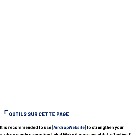
OUTILS SUR CETTE PAGE
It is recommended to use
[AirdropWebsite]
to strengthen your
airdrop candy promotion links! Make it more beautiful, effective &