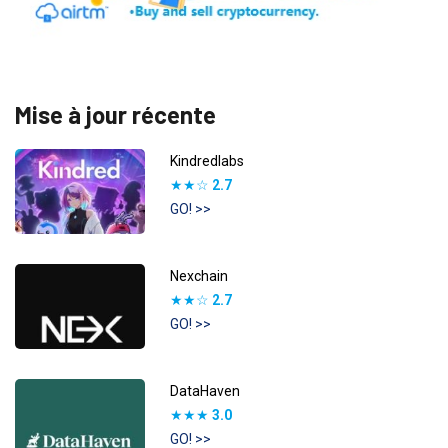
Mise à jour récente
Kindredlabs
★★☆
2.7
GO! >>
Nexchain
★★☆
2.7
GO! >>
DataHaven
★★★
3.0
GO! >>