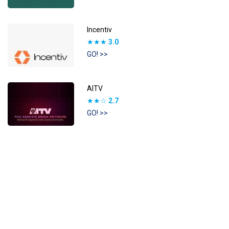
Incentiv
★★★
3.0
GO! >>
AITV
★★☆
2.7
GO! >>