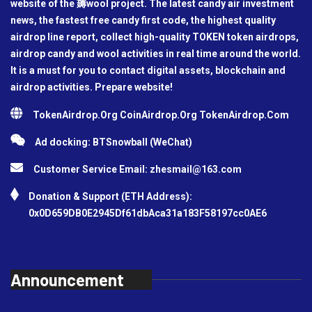
website of the 薅wool project. The latest candy air investment
news, the fastest free candy first code, the highest quality
airdrop line report, collect high-quality TOKEN token airdrops,
airdrop candy and wool activities in real time around the world.
It is a must for you to contact digital assets, blockchain and
airdrop activities. Prepare website!
TokenAirdrop.Org CoinAirdrop.Org TokenAirdrop.Com
Ad docking: BTSnowball (WeChat)
Customer Service Email:
zhesmail@163.com
Donation & Support (ETH Address):
0x0D659DB0E2945Df61dbAca31a183F58197cc0AE6
Announcement