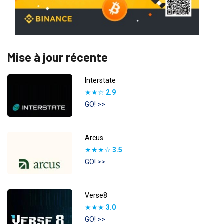
Mise à jour récente
Interstate
★★☆
2.9
GO! >>
Arcus
★★★☆
3.5
GO! >>
Verse8
★★★
3.0
GO! >>