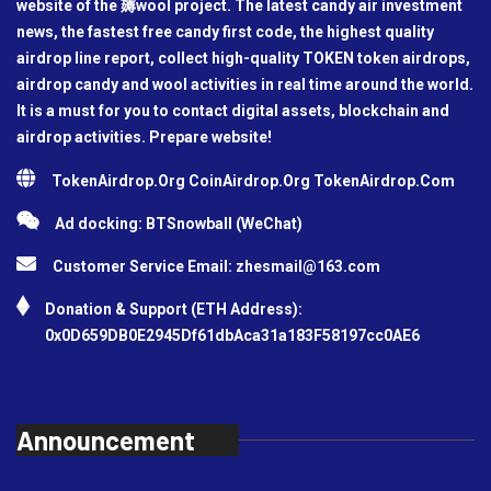
website of the 薅wool project. The latest candy air investment
news, the fastest free candy first code, the highest quality
airdrop line report, collect high-quality TOKEN token airdrops,
airdrop candy and wool activities in real time around the world.
It is a must for you to contact digital assets, blockchain and
airdrop activities. Prepare website!
TokenAirdrop.Org CoinAirdrop.Org TokenAirdrop.Com
Ad docking: BTSnowball (WeChat)
Customer Service Email:
zhesmail@163.com
Donation & Support (ETH Address):
0x0D659DB0E2945Df61dbAca31a183F58197cc0AE6
Announcement