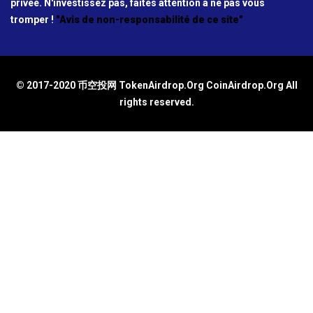
privée. N'investissez pas, faites attention à ne pas vous
tromper !
"Avis de non-responsabilité de ce site"
© 2017-2020 币空投网 TokenAirdrop.Org CoinAirdrop.Org All
rights reserved.