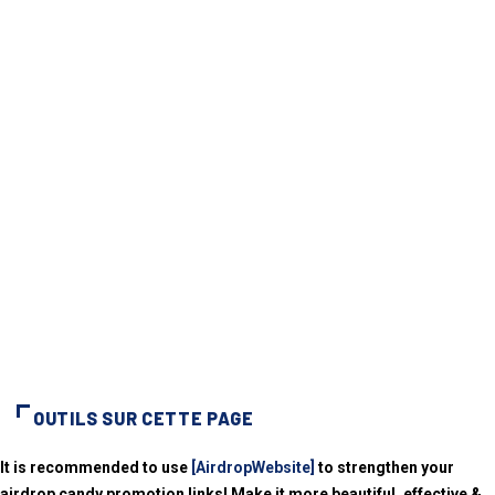
OUTILS SUR CETTE PAGE
It is recommended to use
[AirdropWebsite]
to strengthen your
airdrop candy promotion links! Make it more beautiful, effective &