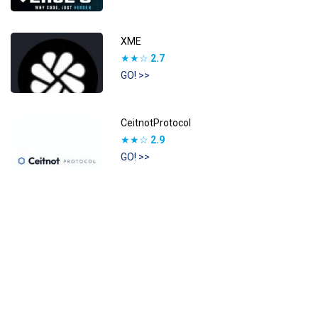
XME
★★☆
2.7
GO! >>
CeitnotProtocol
★★☆
2.9
GO! >>