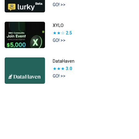
GO! >>
XYLO
★★☆
2.5
GO! >>
DataHaven
★★★
3.0
GO! >>