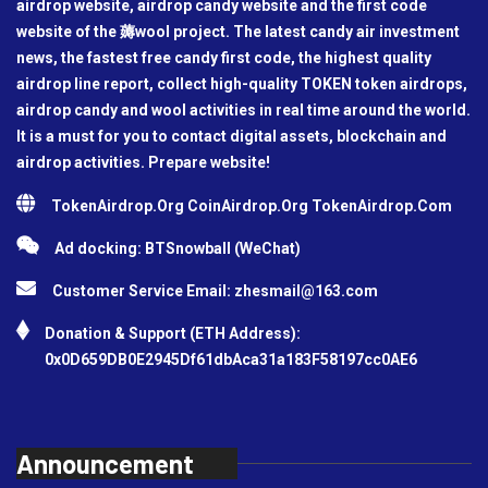
airdrop website, airdrop candy website and the first code
website of the 薅wool project. The latest candy air investment
news, the fastest free candy first code, the highest quality
airdrop line report, collect high-quality TOKEN token airdrops,
airdrop candy and wool activities in real time around the world.
It is a must for you to contact digital assets, blockchain and
airdrop activities. Prepare website!
TokenAirdrop.Org CoinAirdrop.Org TokenAirdrop.Com
Ad docking: BTSnowball (WeChat)
Customer Service Email:
zhesmail@163.com
Donation & Support (ETH Address):
0x0D659DB0E2945Df61dbAca31a183F58197cc0AE6
Announcement