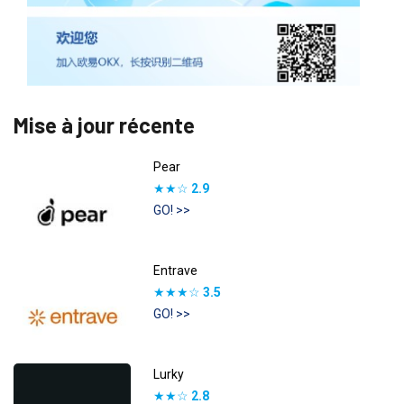
Mise à jour récente
Pear
★★☆
2.9
GO! >>
Entrave
★★★☆
3.5
GO! >>
Lurky
★★☆
2.8