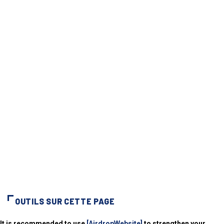
OUTILS SUR CETTE PAGE
It is recommended to use
[AirdropWebsite]
to strengthen your