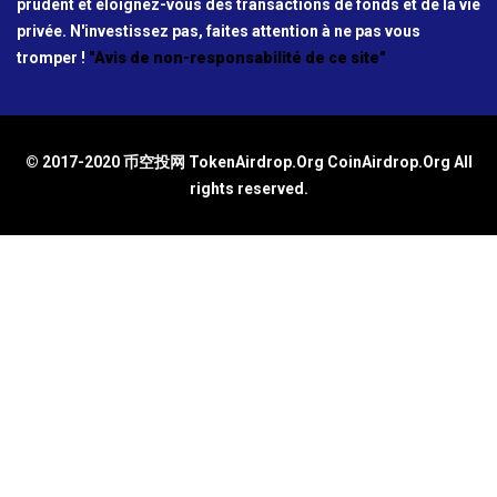
prudent et éloignez-vous des transactions de fonds et de la vie
privée. N'investissez pas, faites attention à ne pas vous
tromper !
"Avis de non-responsabilité de ce site"
© 2017-2020 币空投网 TokenAirdrop.Org CoinAirdrop.Org All
rights reserved.