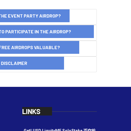
THE EVENT PARTY AIRDROP?
O PARTICIPATE IN THE AIRDROP?
FREE AIRDROPS VALUABLE?
SCLAIMER
LINKS
GetLUSD
LiquityME
SoloStake
币空投