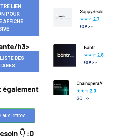
OTRE LIEN
SappySeals
ION POUR
★★☆
2.7
E AFFICHE
GO! >>
SIVE
vante/h3>
Bantr
★★☆
2.8
 LISTE DES
GO! >>
TAGES
ChainoperaAI
z également
★★☆
2.9
GO! >>
e aux lettres
esoin 👇 :D