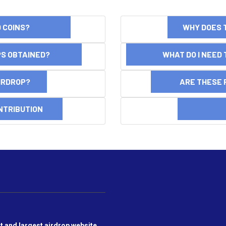
ND COINS?
WHY DOES 
OPS OBTAINED?
WHAT DO I NEED T
AIRDROP?
ARE THESE 
NTRIBUTION
DI
t and largest airdrop website,