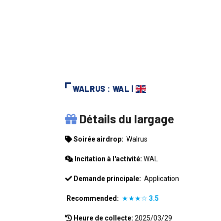
WALRUS : WAL |
WALRUS
Détails du largage
Soirée airdrop:
Walrus
Incitation à l'activité:
WAL
Demande principale:
Application
Recommended:
★★★☆
3.5
Heure de collecte:
2025/03/29