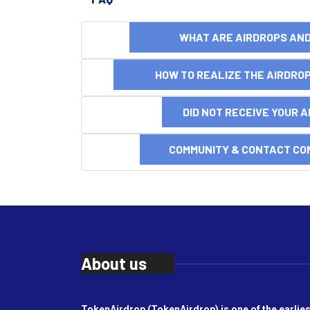
WHAT ARE AIRDROPS A
HOW TO REALIZE THE AIRDR
DID NOT RECEIVE YOUR 
COMMUNITY & CONTACT CO
About us
TokenAirdrop (TokenAirdrop) is one of the earlies