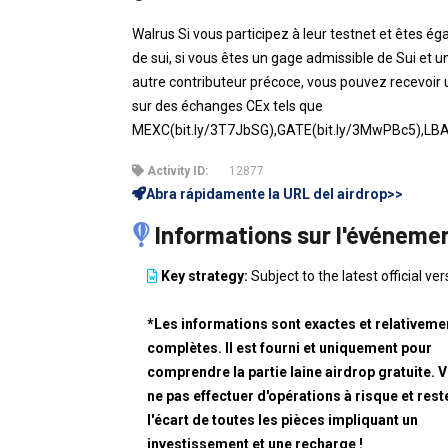
Walrus Si vous participez à leur testnet et êtes ég
de sui, si vous êtes un gage admissible de Sui et un
autre contributeur précoce, vous pouvez recevoir 
sur des échanges CEx tels que
MEXC(bit.ly/3T7JbSG),GATE(bit.ly/3MwPBc5),LBAN
Activity ID:
12877
Abra rápidamente la URL del airdrop>>
Informations sur l'événeme
Key strategy:
Subject to the latest official ver
*Les informations sont exactes et relativeme
complètes. Il est fourni et uniquement pour
comprendre la partie laine airdrop gratuite. V
ne pas effectuer d'opérations à risque et rest
l'écart de toutes les pièces impliquant un
investissement et une recharge !