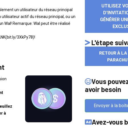
UTILISEZ V
alement un utilisateur du réseau principal
D'INVITAT
 utilisateur actif du réseau principal, ou un
GÉNÉRER UN
un Wal! Remarque: Wal peut être réalisé
EXCLU
K(bit.ly/3XkPy78)!
L'étape sui
RETOUR À LA
PARACHU
nt
sion
Vous pouve
avoir besoin
nt
Envoyer à la boît
euillez
er à
Avez-vous b