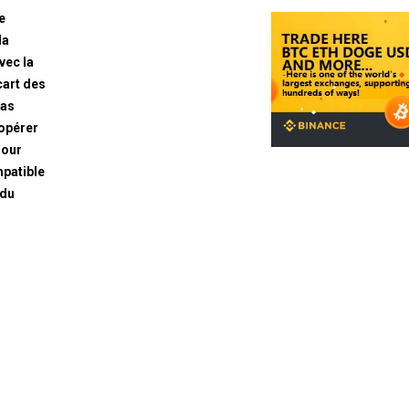
e
la
vec la
cart des
pas
 opérer
Pour
mpatible
/du