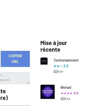
Mise à jour
récente
COPIER
Technotainment
URL
★★☆
2.9
GO! >>
Monad
nte
★★★★
4.0
re)
GO! >>