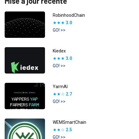
Mise à jour récente
RobinhoodChain
★★★
3.0
GO! >>
Kiedex
★★★
3.0
GO! >>
YarmAI
★★☆
2.7
GO! >>
WEMSmartChain
★★☆
2.5
GO! >>