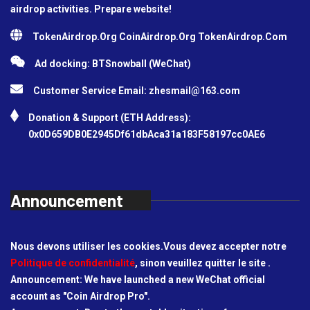
airdrop activities. Prepare website!
TokenAirdrop.Org CoinAirdrop.Org TokenAirdrop.Com
Ad docking: BTSnowball (WeChat)
Customer Service Email:
zhesmail@163.com
Donation & Support (ETH Address):
0x0D659DB0E2945Df61dbAca31a183F58197cc0AE6
Announcement
Nous devons utiliser les cookies.Vous devez accepter notre
Politique de confidentialité
, sinon veuillez quitter le site .
Announcement: We have launched a new WeChat official
account as "Coin Airdrop Pro".