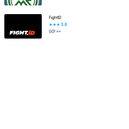
FightID
★★★
3.0
GO! >>