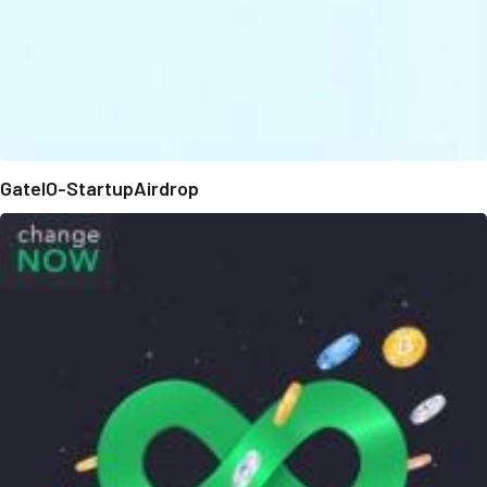
GateIO-StartupAirdrop