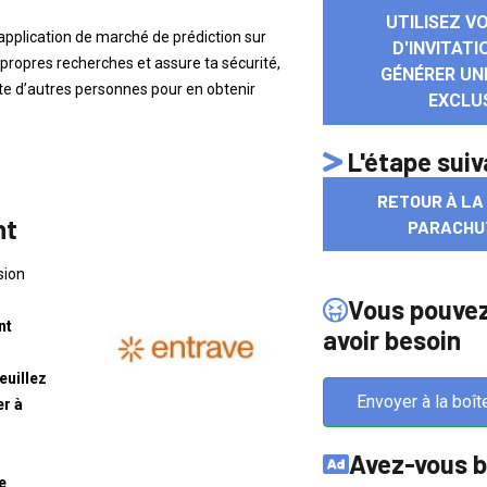
UTILISEZ V
 application de marché de prédiction sur
D'INVITAT
propres recherches et assure ta sécurité,
GÉNÉRER UN
ite d’autres personnes pour en obtenir
EXCLU
L'étape sui
RETOUR À LA
nt
PARACHU
sion
Vous pouve
nt
avoir besoin
euillez
Envoyer à la boît
er à
Avez-vous b
e