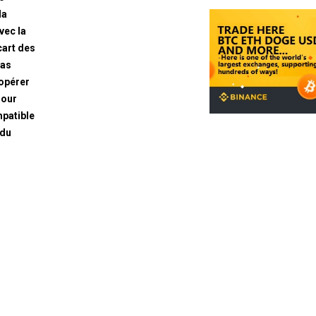
la
vec la
cart des
pas
 opérer
Pour
mpatible
/du