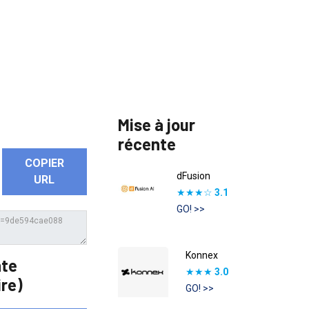
Mise à jour
récente
COPIER
dFusion
URL
★★★☆
3.1
GO! >>
Konnex
nte
★★★
3.0
re)
GO! >>