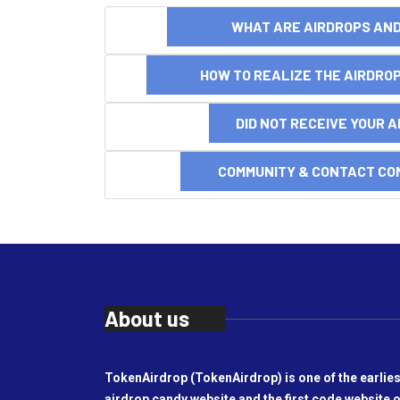
WHAT ARE AIRDROPS A
HOW TO REALIZE THE AIRDR
DID NOT RECEIVE YOUR 
COMMUNITY & CONTACT CO
About us
TokenAirdrop (TokenAirdrop) is one of the earlies
airdrop candy website and the first code website o