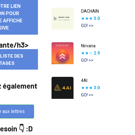
OTRE LIEN
DACHAIN
ION POUR
★★★
3.0
E AFFICHE
GO! >>
SIVE
vante/h3>
Nirvana
★★☆
2.9
 LISTE DES
GO! >>
TAGES
4AI
z également
★★★
3.0
GO! >>
e aux lettres
esoin 👇 :D