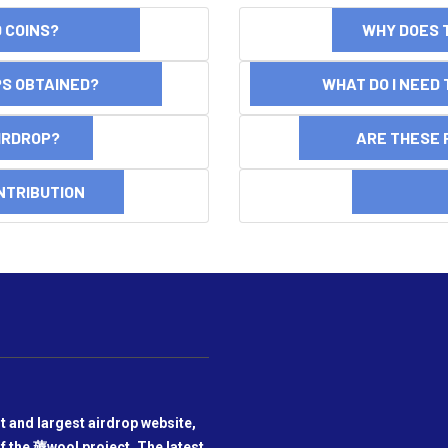
ND COINS?
WHY DOES 
OPS OBTAINED?
WHAT DO I NEED T
AIRDROP?
ARE THESE 
NTRIBUTION
DI
t and largest airdrop website,
f the 薅wool project. The latest