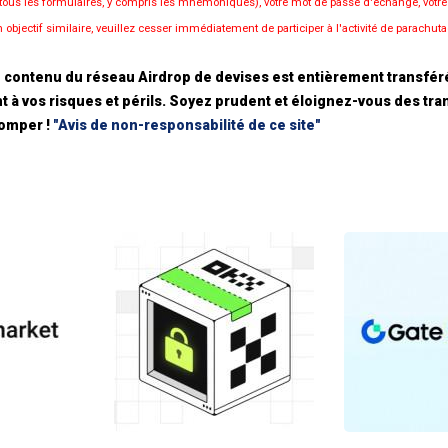
 (tous les formulaires, y compris les mnémoniques), votre mot de passe d'échange, votr
objectif similaire, veuillez cesser immédiatement de participer à l'activité de parachutag
 contenu du réseau Airdrop de devises est entièrement transféré 
t à vos risques et périls. Soyez prudent et éloignez-vous des tran
romper !
"Avis de non-responsabilité de ce site"