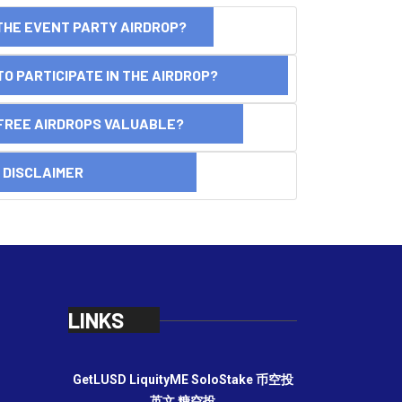
THE EVENT PARTY AIRDROP?
O PARTICIPATE IN THE AIRDROP?
FREE AIRDROPS VALUABLE?
SCLAIMER
LINKS
GetLUSD
LiquityME
SoloStake
币空投
英文
糖空投