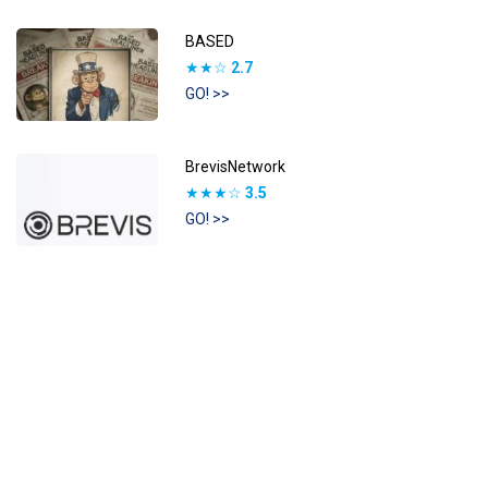
BASED
★★☆
2.7
GO! >>
BrevisNetwork
★★★☆
3.5
GO! >>