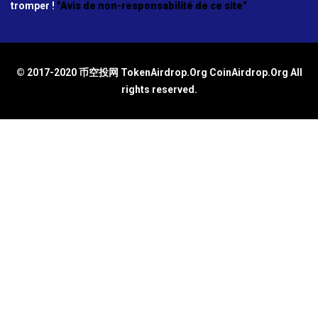
tromper !
"Avis de non-responsabilité de ce site"
© 2017-2020 币空投网 TokenAirdrop.Org CoinAirdrop.Org All
rights reserved.