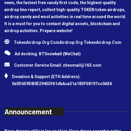
news, the fastest free candy first code, the highest quality
airdrop line report, collect high-quality TOKEN token airdrops,
airdrop candy and wool activities in real time around the world.
It is a must for you to contact digital assets, blockchain and
airdrop activities. Prepare website!
TokenAirdrop.Org CoinAirdrop.Org TokenAirdrop.Com
Ad docking: BTSnowball (WeChat)
Customer Service Email:
zhesmail@163.com
Donation & Support (ETH Address):
0x0D659DB0E2945Df61dbAca31a183F58197cc0AE6
Announcement
Nous devons utiliser les cookies.Vous devez accepter notre