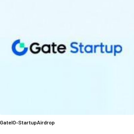
GateIO-StartupAirdrop