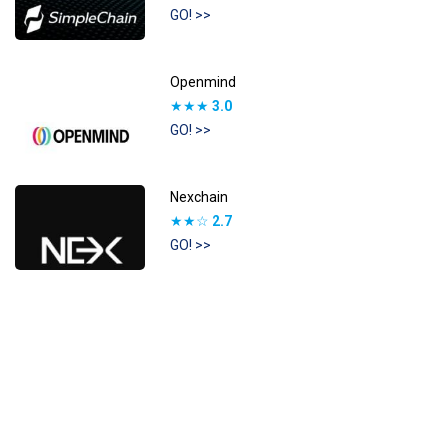
GO! >>
Openmind
★★★
3.0
GO! >>
Nexchain
★★☆
2.7
GO! >>