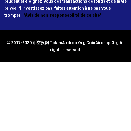
prudent et éloignez-vous des transactions de fonds et de la vie
privée. N'investissez pas, faites attention à ne pas vous
tromper !
"Avis de non-responsabilité de ce site"
© 2017-2020 币空投网 TokenAirdrop.Org CoinAirdrop.Org All
rights reserved.