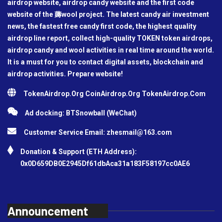
airdrop website, airdrop candy website and the first code
website of the 薅wool project. The latest candy air investment
news, the fastest free candy first code, the highest quality
airdrop line report, collect high-quality TOKEN token airdrops,
airdrop candy and wool activities in real time around the world.
It is a must for you to contact digital assets, blockchain and
airdrop activities. Prepare website!
TokenAirdrop.Org CoinAirdrop.Org TokenAirdrop.Com
Ad docking: BTSnowball (WeChat)
Customer Service Email:
zhesmail@163.com
Donation & Support (ETH Address):
0x0D659DB0E2945Df61dbAca31a183F58197cc0AE6
Announcement