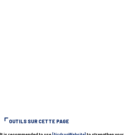
OUTILS SUR CETTE PAGE
It is recommended to use
[AirdropWebsite]
to strengthen your