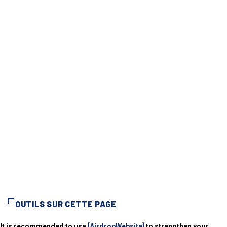
OUTILS SUR CETTE PAGE
It is recommended to use
[AirdropWebsite]
to strengthen your