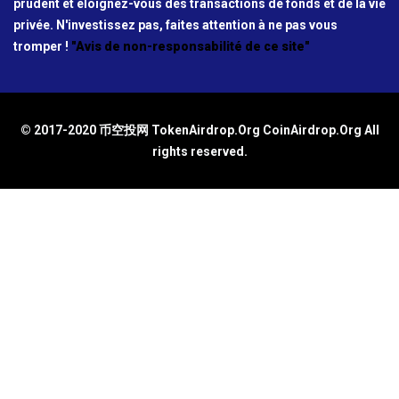
prudent et éloignez-vous des transactions de fonds et de la vie
privée. N'investissez pas, faites attention à ne pas vous
tromper !
"Avis de non-responsabilité de ce site"
© 2017-2020 币空投网 TokenAirdrop.Org CoinAirdrop.Org All
rights reserved.