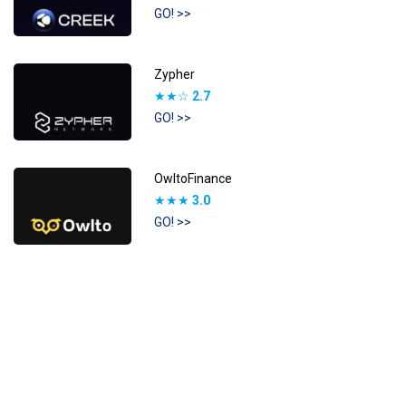
GO! >>
Zypher
★★☆
2.7
GO! >>
OwltoFinance
★★★
3.0
GO! >>