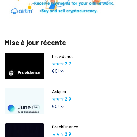
Mise à jour récente
Providence
★★☆
2.7
GO! >>
Askjune
★★☆
2.9
GO! >>
CreekFinance
★★☆
2.9