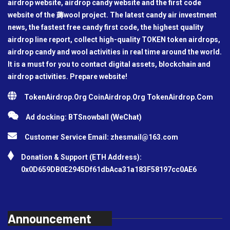
airdrop website, airdrop candy website and the first code
website of the 薅wool project. The latest candy air investment
news, the fastest free candy first code, the highest quality
airdrop line report, collect high-quality TOKEN token airdrops,
airdrop candy and wool activities in real time around the world.
It is a must for you to contact digital assets, blockchain and
airdrop activities. Prepare website!
TokenAirdrop.Org CoinAirdrop.Org TokenAirdrop.Com
Ad docking: BTSnowball (WeChat)
Customer Service Email:
zhesmail@163.com
Donation & Support (ETH Address):
0x0D659DB0E2945Df61dbAca31a183F58197cc0AE6
Announcement