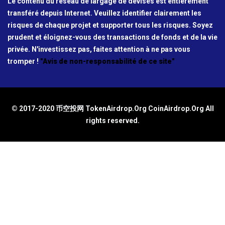
Le contenu du réseau de largage de devises est entièrement
transféré depuis Internet. Veuillez identifier clairement les
risques de chaque projet et supporter tous les risques. Soyez
prudent et éloignez-vous des transactions de fonds et de la vie
privée. N'investissez pas, faites attention à ne pas vous
tromper !
"Avis de non-responsabilité de ce site"
© 2017-2020 币空投网 TokenAirdrop.Org CoinAirdrop.Org All
rights reserved.