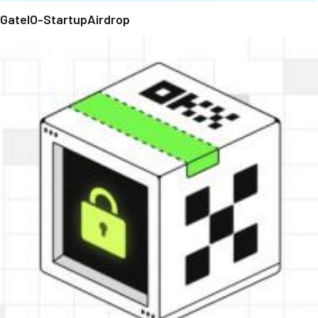
GateIO-StartupAirdrop