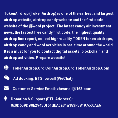
TokenAirdrop (TokenAirdrop) is one of the earliest and largest
airdrop website, airdrop candy website and the first code
website of the 薅wool project. The latest candy air investment
news, the fastest free candy first code, the highest quality
airdrop line report, collect high-quality TOKEN token airdrops,
airdrop candy and wool activities in real time around the world.
It is a must for you to contact digital assets, blockchain and
airdrop activities. Prepare website!
TokenAirdrop.Org CoinAirdrop.Org TokenAirdrop.Com
Ad docking: BTSnowball (WeChat)
Customer Service Email:
zhesmail@163.com
Donation & Support (ETH Address):
0x0D659DB0E2945Df61dbAca31a183F58197cc0AE6