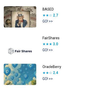
BASED
★★☆
2.7
GO! >>
FairShares
★★★
3.0
GO! >>
OracleBerry
★★☆
2.4
GO! >>