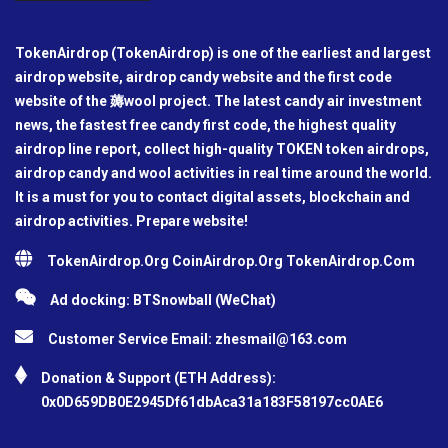
TokenAirdrop (TokenAirdrop) is one of the earliest and largest
airdrop website, airdrop candy website and the first code
website of the 薅wool project. The latest candy air investment
news, the fastest free candy first code, the highest quality
airdrop line report, collect high-quality TOKEN token airdrops,
airdrop candy and wool activities in real time around the world.
It is a must for you to contact digital assets, blockchain and
airdrop activities. Prepare website!
TokenAirdrop.Org CoinAirdrop.Org TokenAirdrop.Com
Ad docking: BTSnowball (WeChat)
Customer Service Email:
zhesmail@163.com
Donation & Support (ETH Address):
0x0D659DB0E2945Df61dbAca31a183F58197cc0AE6