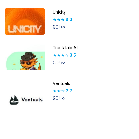
Unicity
★★★
3.0
GO! >>
TrustalabsAI
★★★☆
3.5
GO! >>
Ventuals
★★☆
2.7
GO! >>