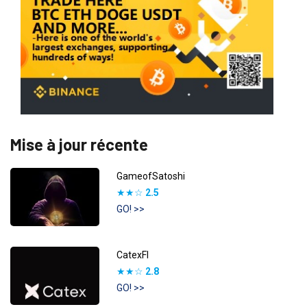
Mise à jour récente
GameofSatoshi
★★☆
2.5
GO! >>
CatexFI
★★☆
2.8
GO! >>