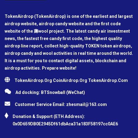
TokenAirdrop (TokenAirdrop) is one of the earliest and largest
airdrop website, airdrop candy website and the first code
website of the 薅wool project. The latest candy air investment
news, the fastest free candy first code, the highest quality
airdrop line report, collect high-quality TOKEN token airdrops,
airdrop candy and wool activities in real time around the world.
It is a must for you to contact digital assets, blockchain and
airdrop activities. Prepare website!
TokenAirdrop.Org CoinAirdrop.Org TokenAirdrop.Com
Ad docking: BTSnowball (WeChat)
Customer Service Email:
zhesmail@163.com
Donation & Support (ETH Address):
0x0D659DB0E2945Df61dbAca31a183F58197cc0AE6