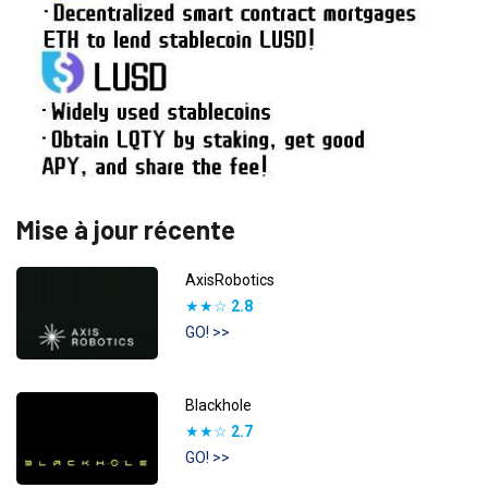
Mise à jour récente
AxisRobotics
★★☆
2.8
GO! >>
Blackhole
★★☆
2.7
GO! >>