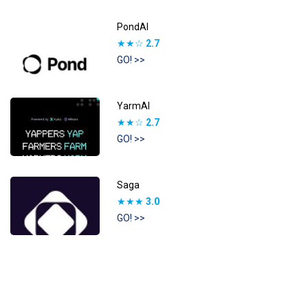
PondAI
★★☆
2.7
GO! >>
YarmAI
★★☆
2.7
GO! >>
Saga
★★★
3.0
GO! >>