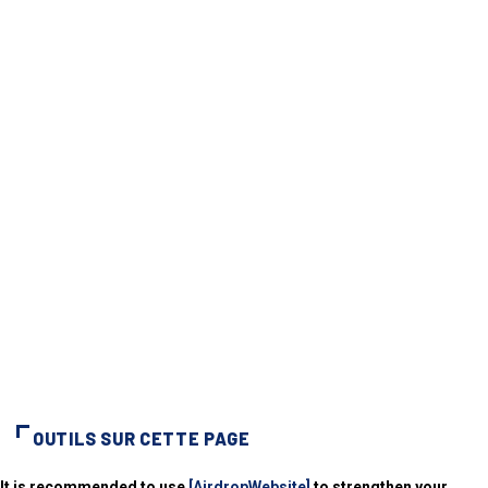
OUTILS SUR CETTE PAGE
It is recommended to use
[AirdropWebsite]
to strengthen your