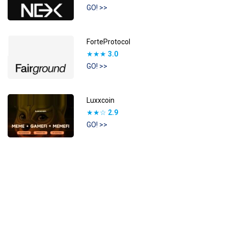
GO! >>
ForteProtocol
★★★
3.0
GO! >>
Luxxcoin
★★☆
2.9
GO! >>