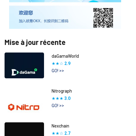
Mise à jour récente
daGamaWorld
★★☆
2.9
GO! >>
Nitrograph
★★★
3.0
GO! >>
Nexchain
★★☆
2.7