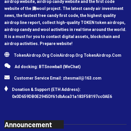
airdrop website, airdrop candy website and the first code
website of the 薅wool project. The latest candy air investment
news, the fastest free candy first code, the highest quality
airdrop line report, collect high-quality TOKEN token airdrops,
airdrop candy and wool activities in real time around the world.
It is a must for you to contact digital assets, blockchain and
airdrop activities. Prepare website!
TokenAirdrop.Org CoinAirdrop.Org TokenAirdrop.Com
Ad docking: BTSnowball (WeChat)
Customer Service Email:
zhesmail@163.com
Donation & Support (ETH Address):
0x0D659DB0E2945Df61dbAca31a183F58197cc0AE6
Announcement