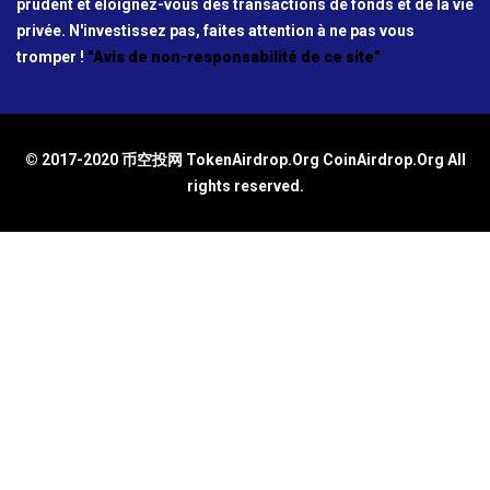
prudent et éloignez-vous des transactions de fonds et de la vie
privée. N'investissez pas, faites attention à ne pas vous
tromper !
"Avis de non-responsabilité de ce site"
© 2017-2020 币空投网 TokenAirdrop.Org CoinAirdrop.Org All
rights reserved.